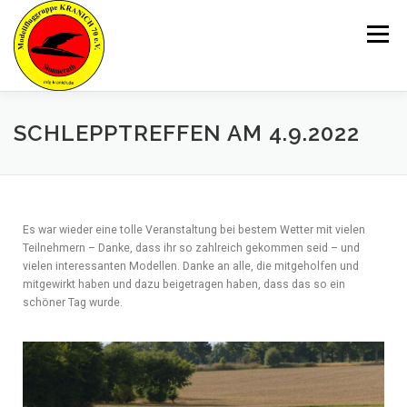
Menü
MFG KRANICH
FLUGBETRIEB
JUGEND
SCHLEPPTREFFEN AM 4.9.2022
AKTUELLE NEUIGKEITEN
GALERIE
Es war wieder eine tolle Veranstaltung bei bestem Wetter mit vielen
Teilnehmern – Danke, dass ihr so zahlreich gekommen seid – und
MITGLIED WERDEN
KONTAKT
LINKS
vielen interessanten Modellen. Danke an alle, die mitgeholfen und
mitgewirkt haben und dazu beigetragen haben, dass das so ein
schöner Tag wurde.
IMPRESSUM