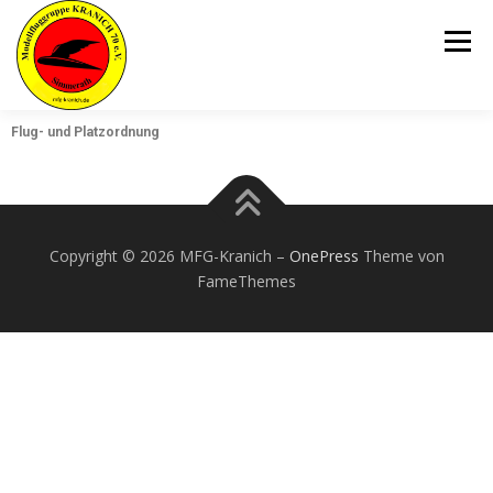
Menü
Flug- und Platzordnung
MFG KRANICH
FLUGBETRIEB
JUGEND
AKTUELLE NEUIGKEITEN
GALERIE
Copyright © 2026 MFG-Kranich
–
OnePress
Theme von
FameThemes
MITGLIED WERDEN
KONTAKT
LINKS
IMPRESSUM